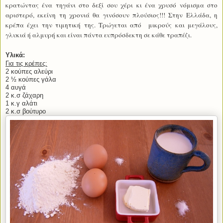
κρατώντας ένα τηγάνι στο δεξί σου χέρι κι ένα χρυσό νόμισμα στο
αριστερό, εκείνη τη χρονιά θα γινόσουν πλούσιος!!! Στην Ελλάδα, η
κρέπα έχει την τιμητική της. Τρώγεται από
μικρούς και μεγάλους,
γλυκιά ή αλμυρή και είναι πάντα ευπρόσδεκτη σε κάθε τραπέζι.
Υλικά:
Για τις κρέπες:
2 κούπες αλεύρι
2 ½ κούπες γάλα
4 αυγά
2 κ.σ ζάχαρη
1 κ.γ αλάτι
2 κ.σ βούτυρο