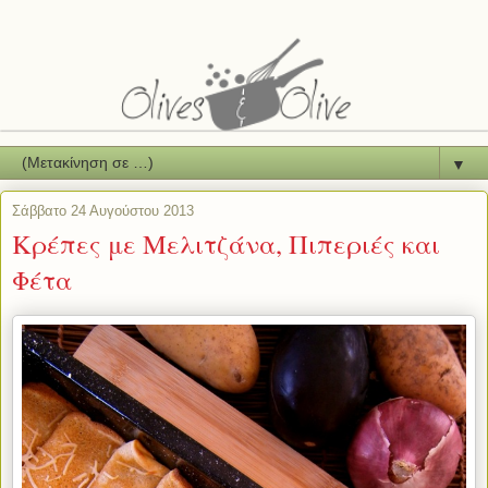
▼
Σάββατο 24 Αυγούστου 2013
Κρέπες με Μελιτζάνα, Πιπεριές και
Φέτα