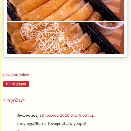
olivesandolive
Κοινή χρήση
4 σχόλια:
Ανώνυμος
19 Ιουλίου 2016 στις 9:53 π.μ.
υπεροχες!θα τις ξαναφτιαξω σιγουρα!