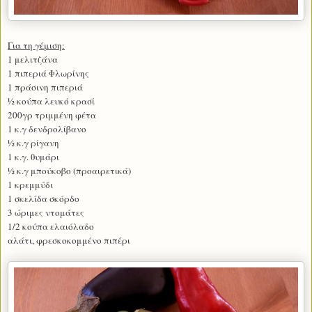
Για τη γέμιση:
1 μελιτζάνα
1 πιπεριά Φλωρίνης
1 πράσινη πιπεριά
½ κούπα λευκό κρασί
200γρ τριμμένη φέτα
1 κ.γ δενδρολίβανο
½ κ.γ ρίγανη
1 κ.γ. θυμάρι
½ κ.γ μπούκοβο (προαιρετικά)
1 κρεμμύδι
1 σκελίδα σκόρδο
3 ώριμες ντομάτες
1/2 κούπα ελαιόλαδο
αλάτι, φρεσκοκομμένο πιπέρι